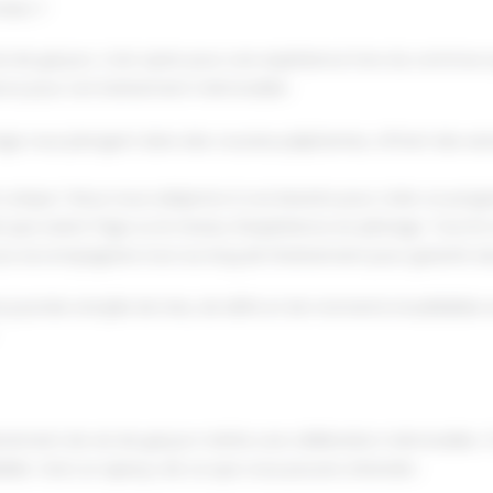
iers ?
 de garçon, c'est opter pour une expérience hors du commun qui 
iance pour cet événement mémorable :
age vous plongent dans des courses palpitantes, offrant des sens
unique ! Nous nous adaptons à vos besoins pour créer un progra
ls que soient l'âge ou le niveau d'expérience en pilotage. Tout 
us accompagnera tout au long de l’événement pour garantir sécur
e journée remplie de rires, de défis et de moments inoubliables 
rrement de vie de garçon mérite une célébration mémorable. 
iable. Voici un aperçu de ce que vous pouvez attendre :