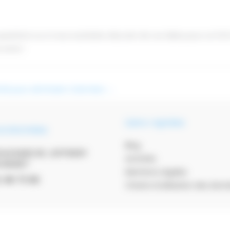
questions ou si vous souhaitez discuter de vos idées pour un EV
 amis !
vité pour séminaire Colomiers
→
Liens rapides
ordonnées
Blog
OULEVARD DE JOFFRERY
Activités
0 MURET
Mentions Légales
 48 75 80
Charte d’utilisation des don