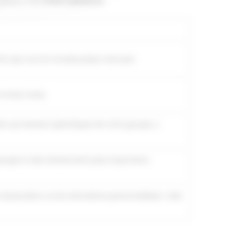
e garçon chez
Driver Xperience
.
ntir que tout le monde puisse s'amuser.
orfait choisi.
re aux besoins spécifiques de votre groupe, y
s groupes à des événements plus importants.
restauration ou les animations personnalisées. Cela