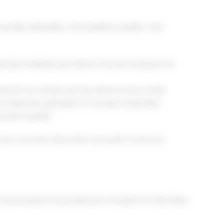
allie adrénaline, camaraderie et plaisir. Voici
ations réalistes qui raviront tous les amateurs de
mme sur mesure qui fera vibrer le futur marié.
le monde peut participer et s'amuser ensemble !
ité et plaisir.
avec vos amis. Alors, êtes-vous prêt à vivre une
C'est pourquoi nous proposons une gamme d'activités