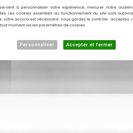
ent de vie de garçon à Colomiers ? Avec
Driver Xperience
, vous 
servent à personnaliser votre expérience, mesurer notre audien
ations fortes, rires partagés et souvenirs créés, votre groupe aur
ntes. Les cookies essentiels au fonctionnement du site sont autom
es, votre accord est nécessaire. Vous gardez le contrôle : acceptez, 
 tout moment via les paramètres de cookies.
 dès aujourd'hui pour discuter de vos idées et découvrir comme
l qui restera gravé dans les mémoires !
Personnaliser
Accepter et fermer
utilisent des technologies inspirées des systèmes de formation 
z également d'une expérience enrichissante et éducative penda
ence et de vous accompagner dans la création de souvenirs inoub