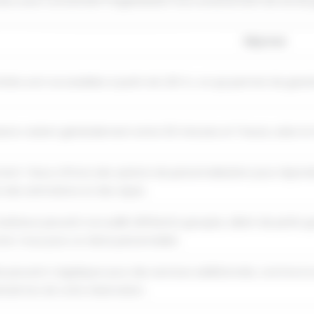
riez avoir concernant l'organisation d'un enterrement de vie d
Réponse
ivités sont accessibles à partir de 1,20 m, ce qui permet de gara
sions varient généralement entre 30 minutes et 1 heure, selon le f
ent ! Nous offrons des options de personnalisation pour répond
 des animations et des repas.
ulateurs peuvent accueillir différents groupes, allant de petit
ez-nous pour un devis personnalisé.
is peuvent s'appliquer pour des services additionnels, comme la 
cisé lors de votre réservation.