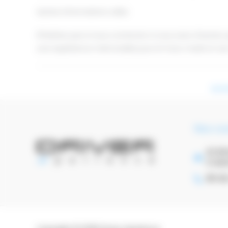
Autres informations utiles
N'hésitez pas à nous contacter si vous avez d'autres 
une expérience mémorable pour le futur marié et ses
Acti
Nos co
42 B
3160
05 62