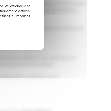
aurez l'opportunité de célébrer ce moment unique
ce et afficher des
a tout ce qu'il faut pour faire de cet EVG un
atiquement activés.
refusez ou modifiez
nt nous pouvons personnaliser votre expérience.
des pilotes de ligne ? Cela signifie que non
nt votre session de pilotage !
liables. Alors, qu'attendez-vous ?