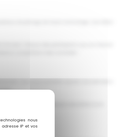
lateurs de pilotage de haute technologie. Que diriez-
de Formule 1. Chacun des participants a pu se mesurer
ambiance compétitive mais conviviale !
vénement. Que vous souhaitiez ajouter une animation
rfait.
urrait partager ses meilleures anecdotes sur le
 technologies nous
 adresse IP et vos