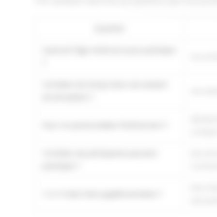
Voici quelques réponses aux questions que vous pour
Question
Quel est l'âge minimum pour participer
Les act
?
Combien de temps dure une session
Les ses
de simulation ?
Absolum
Peut-on personnaliser l'événement ?
compris
Combien de participants peuvent
Nos sim
participer ?
Contact
Des fra
Y a-t-il des frais supplémentaires ?
sera pré