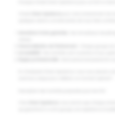
Pourquoi choisir Driver Xperience pour un EVG à Colom
Choisir
Driver Xperience
pour votre enterrement de vie
quelques raisons convaincantes de nous faire conf
Sensations fortes garanties
: Nos simulateurs de pilot
vitesse.
Personnalisation de l'événement
: Chaque groupe est 
Accessibilité
: Nos activités sont ouvertes à tous, que
Équipe professionnelle
: Notre personnel passionné vo
En choisissant Driver Xperience, vous vous assurez un
aventure unique pour célébrer ce moment spécial ?
Description des activités proposées pour les EVG
Chez
Driver Xperience
, nous savons que chaque ente
qui garantiront à votre groupe une expérience inoubl