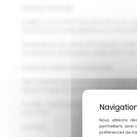
Simulateurs de pilotage
Imaginez-vous au volant d'une voiture de course, res
vous de vivre une course palpitante sur un circuit c
Par exemple, lors d'un récent EVG, un groupe a chois
aux autres pour voir qui serait le meilleur pilote du j
Organisation d'événements personnalisés
Nous comprenons que chaque groupe est unique, c'est
spéciale, un repas ou même une soirée thématique, n
Que diriez-vous de combiner une session de simulati
futur marié ?
Nous utilisons de
permettent, ainsi
Conclusion
préférences de na