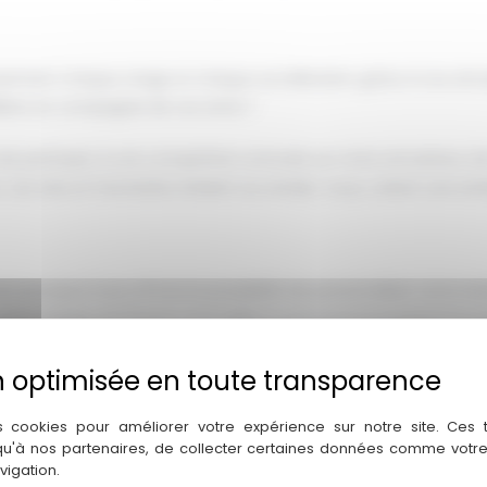
sentant chaque virage et chaque accélération grâce à nos simu
élèbre en compagnie de vos amis ?
i de participer à une compétition amicale sur notre simulateur 
our. Les rires et l'excitation étaient au rendez-vous, créant une 
 pourquoi nous offrons la possibilité de personnaliser votre é
otre équipe est là pour vous aider à concevoir le programme pa
on avec un moment de détente autour d’un buffet où chacun po
s cookies pour améliorer votre expérience sur notre site. Ces
 qu'à nos partenaires, de collecter certaines données comme votre
vigation.