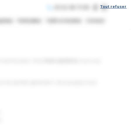
Tout refuser
05 62 48 75 80
prises
Particuliers
Tarifs & Horaires
Contact
 cherchez plus ! Chez
Driver Xperience
, nous vous
rs de dernière génération. Voici pourquoi notre
.
.