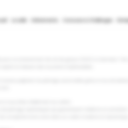
ueil
La salle
Evénements
Concours & Challenges
Entre
le pour un enterrement de vie de garçon (EVG) à Colomiers ? Ne
sprits et laissera des souvenirs impérissables.
'univers palpitant du pilotage automobile grâce à nos simulateu
 EVG :
 si vous étiez réellement au volant.
s de pilotage sophistiqués qui garantissent réalisme et excitation
 de complicité entre amis dans un cadre moderne et dynamique