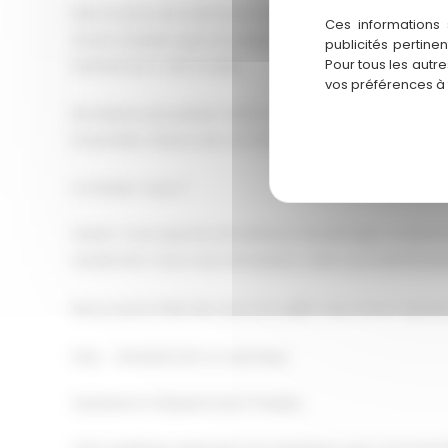
Prêt à vivre une aventure incroyable pour l'enterrem
Ces informations 
d'une manière spectaculaire et inoubliable. Entre sens
publicités pertine
Pour tous les autr
événement mémorable.
vos préférences à
Ne laissez pas passer cette chance ! Contactez-nous
Ensemble, faisons de cet EVG un moment exceptionne
Le Saviez-vous ?
Saviez-vous que les simulateurs de pilotage modernes 
seulement vous vous amuserez, mais vous bénéficiere
Nous avons hâte de vous accueillir chez Driver Xperi
FAQ – Activité EVG à Colomiers
Questions Fréquemment Posées