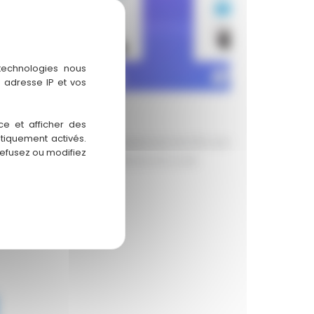
 technologies nous
 adresse IP et vos
Manche 4 – Macao
ce et afficher des
atiquement activés.
uatrième manche du championnat DXC26 s’est
refusez ou modifiez
ur le mythique tracé de Macao et a, une
 fois,
savoir plus