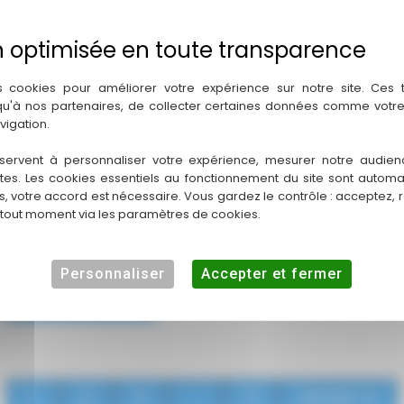
s cookies pour améliorer votre expérience sur notre site. Ces
 qu'à nos partenaires, de collecter certaines données comme votre
vigation.
Les événements DriverXperience – Mai 2026
🏁DXC 
servent à personnaliser votre expérience, mesurer notre audien
ntes. Les cookies essentiels au fonctionnement du site sont autom
Un beau programme ! Le mois de mai s’annonce
🏁 La q
es, votre accord est nécessaire. Vous gardez le contrôle : acceptez, 
particulièrement riche pour DriverXperience, avec
tenue s
 tout moment via les paramètres de cookies.
plusieurs rendez-vous incontournables mêlant
nouvelle
simracing, compétition et
Personnaliser
Accepter et fermer
En 
En savoir plus
1
2
3
…
5
Suivant