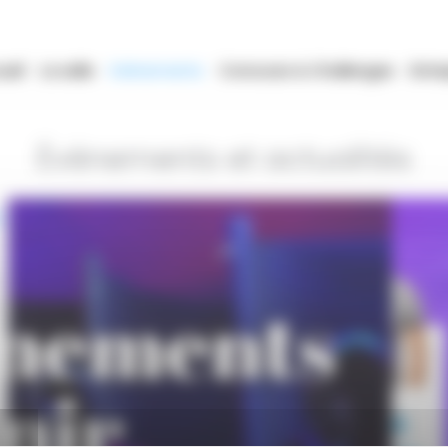
ueil
La salle
Evénements
Concours & Challenges
Entre
Événements et actualités
e