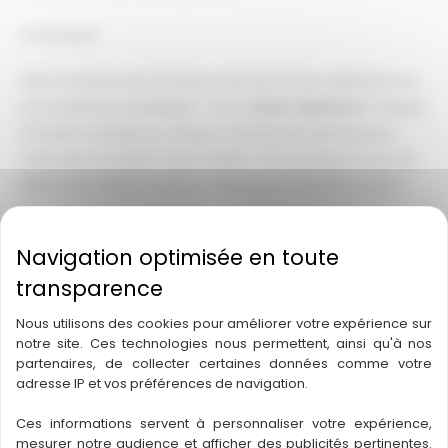
Conclusion
Prêt à transformer l'enterrement de vie de célibataire en
une aventure inoubliable ? Avec
Driver Xperience
, chaque
moment compte et chaque activité est pensée pour
créer des souvenirs mémorables. Voici pourquoi vous ne
devez pas hésiter à nous choisir pour votre EVG à Lyon :
Expérience immersive
: Plongez dans le monde de la
course automobile avec nos simulateurs haut de
gamme.
Activités personnalisées
: Des défis sur mesure qui
Nous utilisons des cookies pour améliorer votre expérience sur
s'adaptent à votre groupe, qu'il soit petit ou nombreux.
notre site. Ces technologies nous permettent, ainsi qu'à nos
Ambiance conviviale
: Créez des liens et partagez des
partenaires, de collecter certaines données comme votre
adresse IP et vos préférences de navigation.
rires avec vos amis tout au long de cette journée
exceptionnelle.
Ces informations servent à personnaliser votre expérience,
mesurer notre audience et afficher des publicités pertinentes.