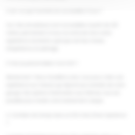
2. Est-ce que l'activité est accessible à tous ?
Oui ! Nos simulateurs sont accessibles à partir de 1,20
mètre, permettant à tous vos amis de vivre cette
expérience excitante, quel que soit leur niveau
d'expérience en pilotage.
3. Puis-je personnaliser mon EVG ?
Absolument ! Nous travaillons avec vous pour créer une
expérience sur mesure qui répond aux souhaits de votre
groupe. Des options d'animation aux thèmes, tout est
possible pour rendre votre événement unique.
4. Combien de temps dure un EVG chez Driver Xperience
?