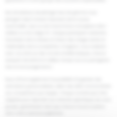
Nos simulateurs de pilotage haut de gamme vous
plongent dans l’univers fascinant de la course
automobile. Que ce soit à bord d'une monoplace ultra-
réaliste ou d'un siège GT, chaque participant ressentira
l'excitation de la vitesse, le frisson des virages serrés et
l'adrénaline de la compétition. Imaginez-vous rivalisant
avec vos amis sur des circuits emblématiques, chacun
essayant de battre le meilleur temps tout en partageant
rires et encouragements !
Nous offrons également la possibilité d'organiser des
animations personnalisées, allant des défis chronométrés
aux compétitions par équipe. Chaque activité peut être
adaptée pour répondre aux attentes spécifiques de votre
groupe, garantissant ainsi que chacun trouve sa place
dans cette aventure palpitante.