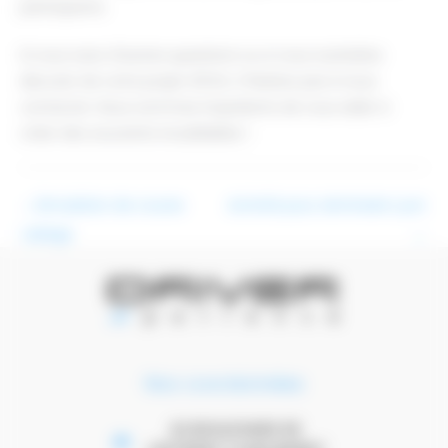
participants.
Si vous avez d'autres questions ou si vous souhaitez
discuter de votre projet d'EVG, n'hésitez pas à nous
contacter. Nous sommes impatients de vous aider à
créer des souvenirs inoubliables !
←
Simulation de course
Activité pour séminaire Lyon
Labège
→
Nos coordonnées
42 BOULEVARD DE