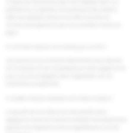
La durée de l'événement peut être adaptée selon vos
préférences. En général, nous proposons des sessions
allant de quelques heures à une demi-journée, en
fonction du programme que vous souhaitez mettre en
place.
5. Comment réserver une activité pour un EVG ?
Vous pouvez nous contacter directement pour discuter
de vos besoins et de vos préférences. Notre équipe est là
pour vous accompagner dans l'organisation de cet
événement exceptionnel.
6. Quelles mesures sanitaires sont mises en place ?
La sécurité de nos clients est notre priorité. Nous
appliquons toutes les mesures sanitaires nécessaires pour
garantir une expérience sûre et agréable pour tous les