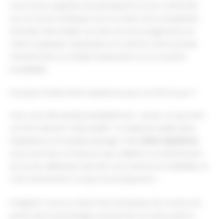
nous avons organisé, les participants ont pu s’affronter
sur un circuit mythique tout en vivant une compétition
amicale mémorable. Les rires, les encouragements et
même quelques taquineries ont rythmé cette journée,
transformant un simple événement en un souvenir
inoubliable.
Pourquoi Choisir Driver Xperience pour un EVG à Lyon ?
Vous vous demandez probablement : qu'est-ce qui rend
un EVG vraiment mémorable ? La réponse réside dans
l'expérience et le plaisir partagé. Chez
Driver Xperience
,
nous sommes convaincus que célébrer un enterrement
de vie de célibataire doit être une aventure inoubliable, et
c'est exactement ce que nous proposons !
Imaginez-vous au volant d'un simulateur de course à la
pointe de la technologie, entouré de vos amis, prêts à