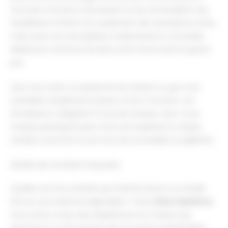
vivre des moments d'excitation et de camaraderie. Nos
installations offrent non seulement des sensations fortes,
mais aussi une atmosphère chaleureuse et conviviale,
idéale pour renforcer les liens entre amis avant le grand
jour.
Que vous soyez un passionné de vitesse ou que vous
souhaitiez simplement passer un bon moment, nos
simulateurs s'adaptent à tous les niveaux. Avec nous,
chaque participant peut vivre une expérience unique,
rendant votre EVG à Lyon à la fois accessible et palpitant.
Détails des Activités Proposées
Quelles sont les activités qui transformeront un simple
EVG en une aventure légendaire ? Chez
Driver Xperience
,
nous avons conçu des expériences sur mesure qui
garantiront à votre groupe des souvenirs impérissables.