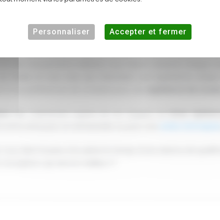
monoplace
Personnaliser
Accepter et fermer
 d’une
monoplace
grâce à notre
simulation de course
ultra ré
ns de course les plus réalistes, offrant une expérience de con
ns et des mouvements réalistes vous faisant ressentir chaque v
es en herbe et tous ceux qui cherchent une expérience uniqu
ion à vos préférences de conduite pour une
expérience de cours
ace
dès maintenant auprès de nos équipes de
Driver Xpérien
oit entre amis pour un anniversaire ou pour une
soirée d’entrepris
vous dans la peau d’un pilote le temps d’une séance de qualifica
 monoplace, qui sera le meilleur !?