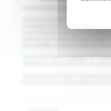
Des sensations uniques grâce au simulateur de 
Découvrez les sensations fortes de la conduite
technologie de pointe pour reproduire les conditio
de vous retrouver sur la piste, avec des vibratio
parfait pour les amateurs de course, les pilot
personnalisables, vous pouvez adapter la simulat
Réservez
votre session de
simulation de monopl
attendent pour relever tous les défis ! Que cela s
Animées par des vérins haute technologie, plongez 
Affrontez vos amis sur les plus célèbres circuits de