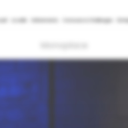
ueil
La salle
Evénements
Concours & Challenges
Entre
Monoplace