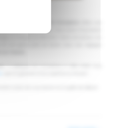
aliste. Notre
simulateur de monoplace
utilise une
duite intense et immersive. Vous aurez l’impression
irage et chaque accélération. Notre simulateur est
e en son genre près de Muret. Avec des réglages
e sur mesure
.
ce
! 5 répliques de monoplace à taille réelle vous
e
, ayez la garantie d’une expérience réussie !
tion avant de vous lancer sur la grille de départ.